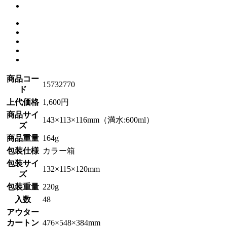
商品コー
15732770
ド
上代価格
1,600円
商品サイ
143×113×116mm（満水:600ml）
ズ
商品重量
164g
包装仕様
カラー箱
包装サイ
132×115×120mm
ズ
包装重量
220g
入数
48
アウター
カートン
476×548×384mm