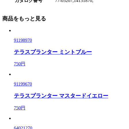
カタログ番号
77-05207,14131870,
商品をもっと見る
91198970
テラスプランター ミントブルー
750円
91199670
テラスプランター マスタードイエロー
750円
64021270