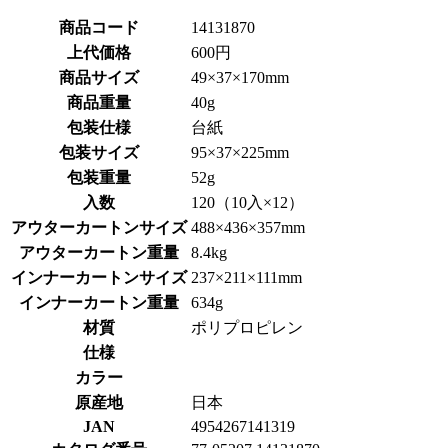
商品コード
14131870
上代価格
600円
商品サイズ
49×37×170mm
商品重量
40g
包装仕様
台紙
包装サイズ
95×37×225mm
包装重量
52g
入数
120（10入×12）
アウターカートンサイズ
488×436×357mm
アウターカートン重量
8.4kg
インナーカートンサイズ
237×211×111mm
インナーカートン重量
634g
材質
ポリプロピレン
仕様
カラー
原産地
日本
JAN
4954267141319