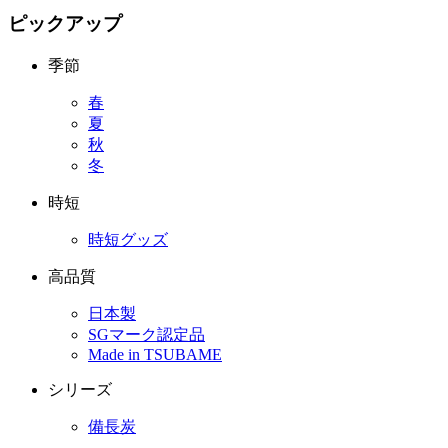
ピックアップ
季節
春
夏
秋
冬
時短
時短グッズ
高品質
日本製
SGマーク認定品
Made in TSUBAME
シリーズ
備長炭