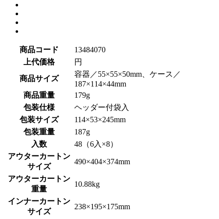
商品コード
13484070
上代価格
円
容器／55×55×50mm、ケース／
商品サイズ
187×114×44mm
商品重量
179g
包装仕様
ヘッダー付袋入
包装サイズ
114×53×245mm
包装重量
187g
入数
48（6入×8）
アウターカートン
490×404×374mm
サイズ
アウターカートン
10.88kg
重量
インナーカートン
238×195×175mm
サイズ