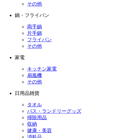
その他
鍋・フライパン
両手鍋
片手鍋
フライパン
その他
家電
キッチン家電
扇風機
その他
日用品雑貨
タオル
バス・ランドリーグッズ
掃除用品
収納
健康・美容
消耗品