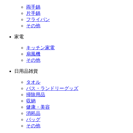
両手鍋
片手鍋
フライパン
その他
家電
キッチン家電
扇風機
その他
日用品雑貨
タオル
バス・ランドリーグッズ
掃除用品
収納
健康・美容
消耗品
バッグ
その他