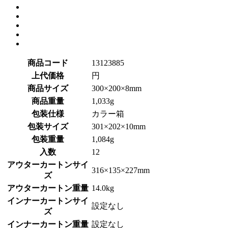
商品コード
13123885
上代価格
円
商品サイズ
300×200×8mm
商品重量
1,033g
包装仕様
カラー箱
包装サイズ
301×202×10mm
包装重量
1,084g
入数
12
アウターカートンサイ
316×135×227mm
ズ
アウターカートン重量
14.0kg
インナーカートンサイ
設定なし
ズ
インナーカートン重量
設定なし