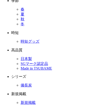
季節
春
夏
秋
冬
時短
時短グッズ
高品質
日本製
SGマーク認定品
Made in TSUBAME
シリーズ
備長炭
新規掲載
新規掲載