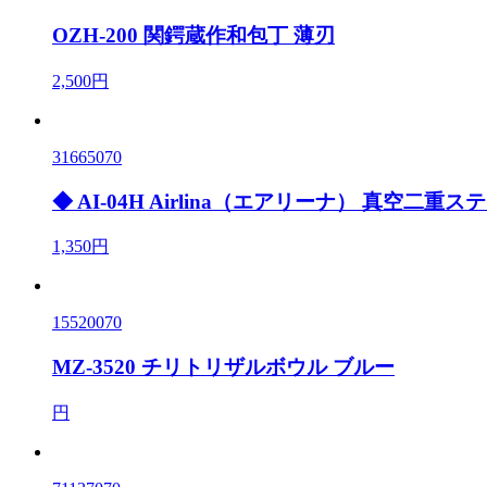
OZH-200 関鍔蔵作和包丁 薄刃
2,500円
31665070
◆ AI-04H Airlina（エアリーナ） 真空二
1,350円
15520070
MZ-3520 チリトリザルボウル ブルー
円