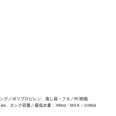
ング／ポリプロピレン、蒸し器・フタ／PC樹脂
m、タンク容量／最低水量：300ml・MAX：1100ml