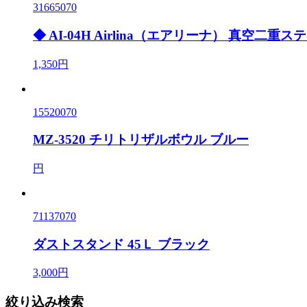
31665070
◆ AI-04H Airlina（エアリーナ） 真空二
1,350円
15520070
MZ-3520 チリトリザルボウル ブルー
円
71137070
ダストスタンド 45Ｌ ブラック
3,000円
絞り込み検索