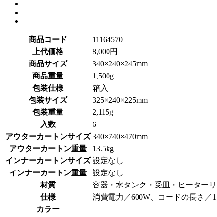
商品コード
11164570
上代価格
8,000円
商品サイズ
340×240×245mm
商品重量
1,500g
包装仕様
箱入
包装サイズ
325×240×225mm
包装重量
2,115g
入数
6
アウターカートンサイズ
340×740×470mm
アウターカートン重量
13.5kg
インナーカートンサイズ
設定なし
インナーカートン重量
設定なし
材質
容器・水タンク・受皿・ヒーターリ
仕様
消費電力／600W、コードの長さ／1.4
カラー