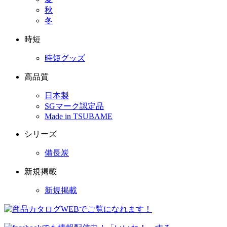
秋
冬
時短
時短グッズ
高品質
日本製
SGマーク認定品
Made in TSUBAME
シリーズ
備長炭
新規掲載
新規掲載