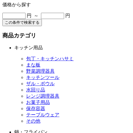
価格から探す
円 ～
円
この条件で検索する
商品カテゴリ
キッチン用品
包丁・キッチンハサミ
まな板
野菜調理器具
キッチンツール
ザル・ボウル
水回り品
レンジ調理器具
お菓子用品
保存容器
テーブルウェア
その他
鍋・フライパン