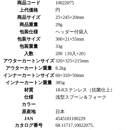
商品コード
10022075
上代価格
円
商品サイズ
25×245×20mm
商品重量
29g
包装仕様
ヘッダー付袋入
包装サイズ
300×21×55mm
包装重量
33g
入数
200（10入×20）
アウターカートンサイズ
320×325×215mm
アウターカートン重量
8.2kg
インナーカートンサイズ
60×310×50mm
インナーカートン重量
385g
材質
18-8ステンレス（抗菌仕上）
仕様
浅型スプーン＆フォーク
カラー
原産地
日本
JAN
4545101100229
カタログ番号
68-11717,10022075,