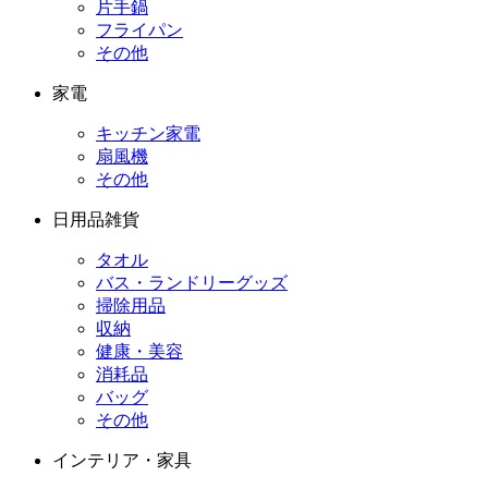
片手鍋
フライパン
その他
家電
キッチン家電
扇風機
その他
日用品雑貨
タオル
バス・ランドリーグッズ
掃除用品
収納
健康・美容
消耗品
バッグ
その他
インテリア・家具