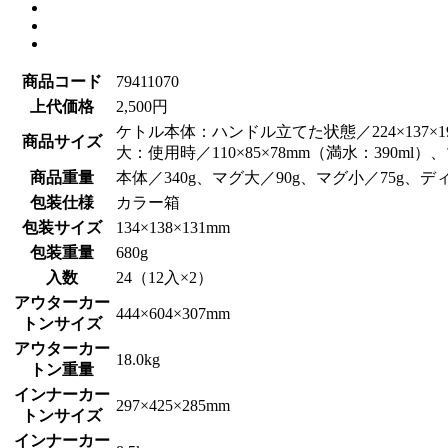
商品コード
79411070
上代価格
2,500円
ケトル本体：ハンドル立てた状態／224×137×1
商品サイズ
大：使用時／110×85×78mm（満水：390ml）
商品重量
本体／340g、マグ大／90g、マグ小／75g、デ
包装仕様
カラー箱
包装サイズ
134×138×131mm
包装重量
680g
入数
24（12入×2）
アウターカー
444×604×307mm
トンサイズ
アウターカー
18.0kg
トン重量
インナーカー
297×425×285mm
トンサイズ
インナーカー