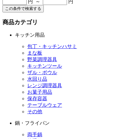
円 ～
円
この条件で検索する
商品カテゴリ
キッチン用品
包丁・キッチンハサミ
まな板
野菜調理器具
キッチンツール
ザル・ボウル
水回り品
レンジ調理器具
お菓子用品
保存容器
テーブルウェア
その他
鍋・フライパン
両手鍋