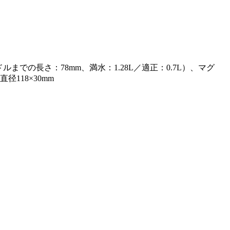
ルまでの長さ：78mm、満水：1.28L／適正：0.7L）、マグ
径118×30mm