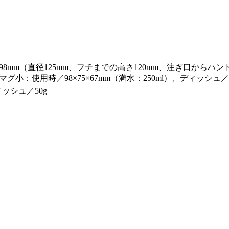
98mm（直径125mm、フチまでの高さ120mm、注ぎ口からハンド
、マグ小：使用時／98×75×67mm（満水：250ml）、ディッシュ／直
ィッシュ／50g