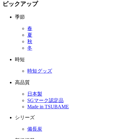
ピックアップ
季節
春
夏
秋
冬
時短
時短グッズ
高品質
日本製
SGマーク認定品
Made in TSUBAME
シリーズ
備長炭