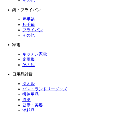
その他
鍋・フライパン
両手鍋
片手鍋
フライパン
その他
家電
キッチン家電
扇風機
その他
日用品雑貨
タオル
バス・ランドリーグッズ
掃除用品
収納
健康・美容
消耗品