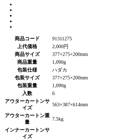
商品コード
91311275
上代価格
2,000円
商品サイズ
377×275×200mm
商品重量
1,090g
包装仕様
ハダカ
包装サイズ
377×275×200mm
包装重量
1,090g
入数
6
アウターカートンサ
563×387×614mm
イズ
アウターカートン重
7.5kg
量
インナーカートンサ
イズ