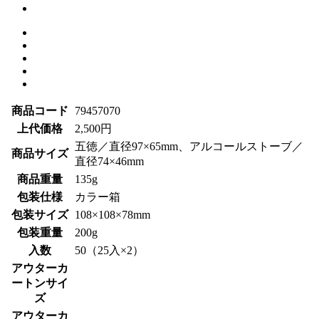
商品コード
79457070
上代価格
2,500円
五徳／直径97×65mm、アルコールストーブ／
商品サイズ
直径74×46mm
商品重量
135g
包装仕様
カラー箱
包装サイズ
108×108×78mm
包装重量
200g
入数
50（25入×2）
アウターカ
ートンサイ
ズ
アウターカ