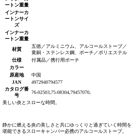
ートン重量
インナーカ
ートンサイ
ズ
インナーカ
ートン重量
五徳／アルミニウム、アルコールストーブ／
材質
黄銅・ステンレス鋼、ポーチ／ポリエステル
仕様
付属品／携行用ポーチ
カラー
原産地
中国
JAN
4972940794577
カタログ番
76-02503,75-08304,79457070,
号
美しい炎とスローな時間。
静かに燃える炎の美しさと共にゆっくりと過ぎていく時間を
堪能できるスローキャンパー必携のアルコールストーブ。