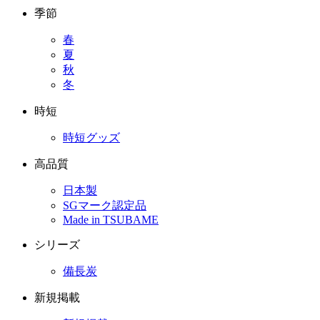
季節
春
夏
秋
冬
時短
時短グッズ
高品質
日本製
SGマーク認定品
Made in TSUBAME
シリーズ
備長炭
新規掲載