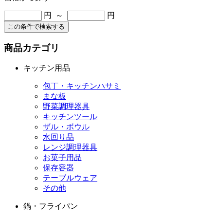
円 ～
円
この条件で検索する
商品カテゴリ
キッチン用品
包丁・キッチンハサミ
まな板
野菜調理器具
キッチンツール
ザル・ボウル
水回り品
レンジ調理器具
お菓子用品
保存容器
テーブルウェア
その他
鍋・フライパン