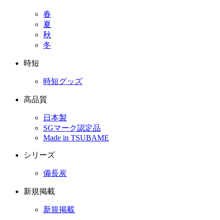
春
夏
秋
冬
時短
時短グッズ
高品質
日本製
SGマーク認定品
Made in TSUBAME
シリーズ
備長炭
新規掲載
新規掲載