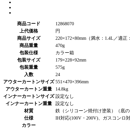
商品コード
12868070
上代価格
円
商品サイズ
220×172×80mm（満水：1.4L／適正：
商品重量
470g
包装仕様
カラー箱
包装サイズ
179×228×92mm
包装重量
575g
入数
24
アウターカートンサイズ
551×470×396mm
アウターカートン重量
14.8kg
インナーカートンサイズ
設定なし
インナーカートン重量
設定なし
材質
鉄（シリコーン焼付け塗装）（底の厚
仕様
IH対応(100V・200V)、ガスコン
カラー