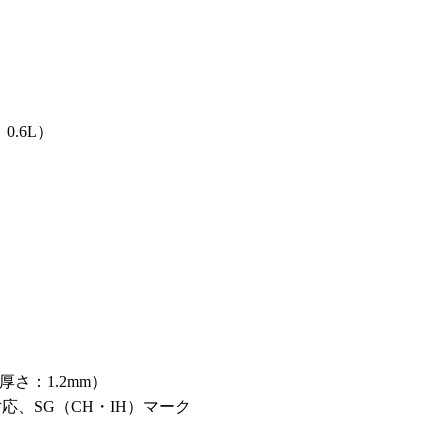
0.6L）
さ：1.2mm）
ロ対応、SG（CH・IH）マーク