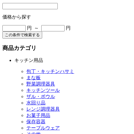
価格から探す
円 ～
円
この条件で検索する
商品カテゴリ
キッチン用品
包丁・キッチンハサミ
まな板
野菜調理器具
キッチンツール
ザル・ボウル
水回り品
レンジ調理器具
お菓子用品
保存容器
テーブルウェア