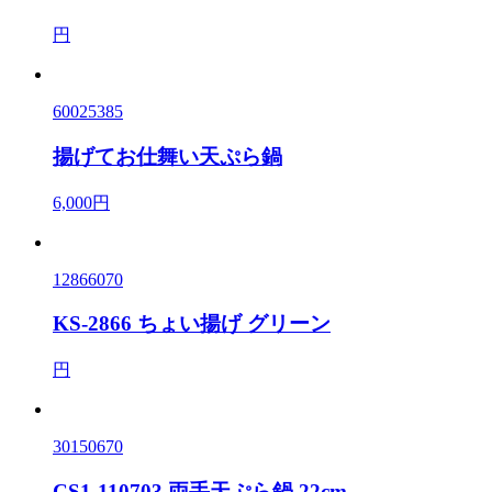
円
60025385
揚げてお仕舞い天ぷら鍋
6,000円
12866070
KS-2866 ちょい揚げ グリーン
円
30150670
CS1-110703 両手天ぷら鍋 22cm