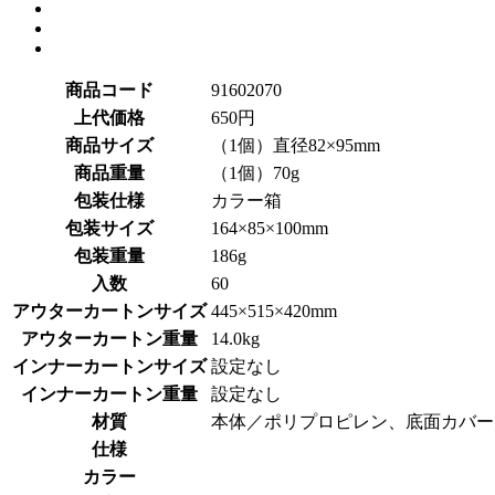
商品コード
91602070
上代価格
650円
商品サイズ
（1個）直径82×95mm
商品重量
（1個）70g
包装仕様
カラー箱
包装サイズ
164×85×100mm
包装重量
186g
入数
60
アウターカートンサイズ
445×515×420mm
アウターカートン重量
14.0kg
インナーカートンサイズ
設定なし
インナーカートン重量
設定なし
材質
本体／ポリプロピレン、底面カバー
仕様
カラー