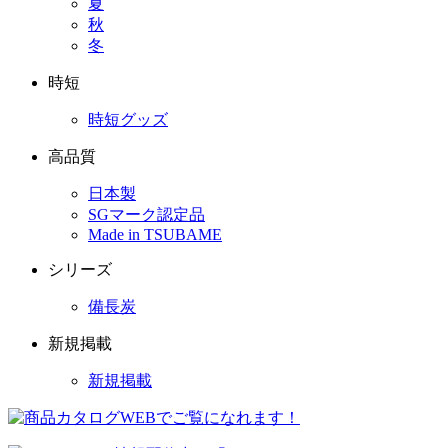
夏
秋
冬
時短
時短グッズ
高品質
日本製
SGマーク認定品
Made in TSUBAME
シリーズ
備長炭
新規掲載
新規掲載