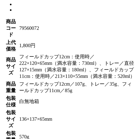
商品
コー
79560072
ド
上代
1,800円
価格
フィールドカップ12cm：使用時／
商品
222×120×65mm（満水容量：730ml）、トレー／直径
サイ
127×15mm（満水容量：180ml）、フィールドカップ
ズ
11cm：使用時／213×110×55mm（満水容量：520ml）
商品
フィールドカップ12cm／107g、トレー／35g、フィ
重量
ールドカップ11cm／85g
包装
白無地箱
仕様
包装
サイ
136×137×65mm
ズ
包装
570g