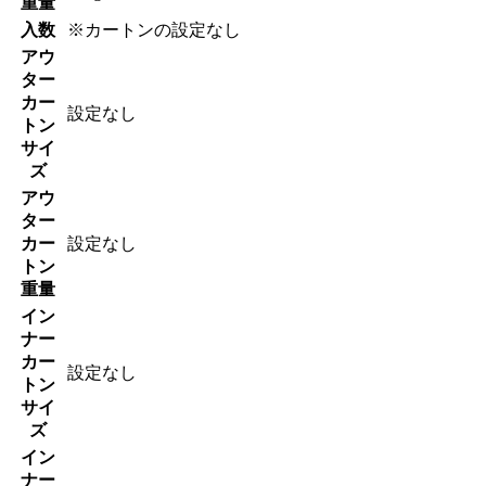
重量
入数
※カートンの設定なし
アウ
ター
カー
設定なし
トン
サイ
ズ
アウ
ター
カー
設定なし
トン
重量
イン
ナー
カー
設定なし
トン
サイ
ズ
イン
ナー