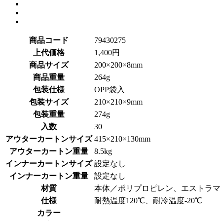
商品コード
79430275
上代価格
1,400円
商品サイズ
200×200×8mm
商品重量
264g
包装仕様
OPP袋入
包装サイズ
210×210×9mm
包装重量
274g
入数
30
アウターカートンサイズ
415×210×130mm
アウターカートン重量
8.5kg
インナーカートンサイズ
設定なし
インナーカートン重量
設定なし
材質
本体／ポリプロピレン、エストラマー
仕様
耐熱温度120℃、耐冷温度-20℃
カラー