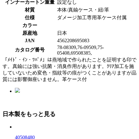
インナーカートン重量
設定なし
材質
本体/真鍮ケース・紐/革
仕様
ダメージ加工専用革ケース付属
カラー
原産地
日本
JAN
4562208695083
78-08309,76-09509,75-
カタログ番号
05408,69508385,
「ﾒｲﾄﾞ・ｲﾝ・ﾂﾊﾞﾒ」は燕地域で作られたことを証明する印で
す。真鍮には強い抗菌・消臭作用があります。ｸﾘｱ加工を施
していないため変色・指紋等の痕がつくことがありますが品
質には影響御座いません。革ケース付
日本製をもっと見る
40508480