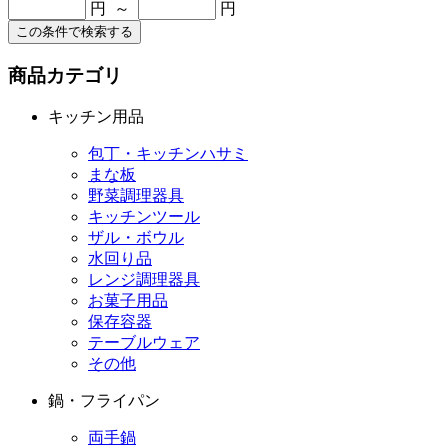
円 ～
円
この条件で検索する
商品カテゴリ
キッチン用品
包丁・キッチンハサミ
まな板
野菜調理器具
キッチンツール
ザル・ボウル
水回り品
レンジ調理器具
お菓子用品
保存容器
テーブルウェア
その他
鍋・フライパン
両手鍋