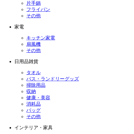
片手鍋
フライパン
その他
家電
キッチン家電
扇風機
その他
日用品雑貨
タオル
バス・ランドリーグッズ
掃除用品
収納
健康・美容
消耗品
バッグ
その他
インテリア・家具