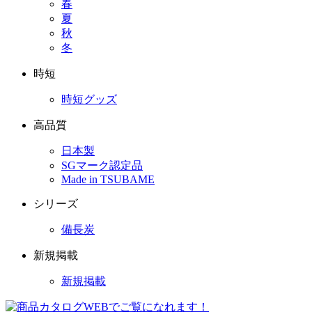
春
夏
秋
冬
時短
時短グッズ
高品質
日本製
SGマーク認定品
Made in TSUBAME
シリーズ
備長炭
新規掲載
新規掲載