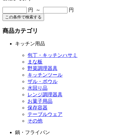
円 ～
円
この条件で検索する
商品カテゴリ
キッチン用品
包丁・キッチンハサミ
まな板
野菜調理器具
キッチンツール
ザル・ボウル
水回り品
レンジ調理器具
お菓子用品
保存容器
テーブルウェア
その他
鍋・フライパン