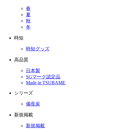
春
夏
秋
冬
時短
時短グッズ
高品質
日本製
SGマーク認定品
Made in TSUBAME
シリーズ
備長炭
新規掲載
新規掲載