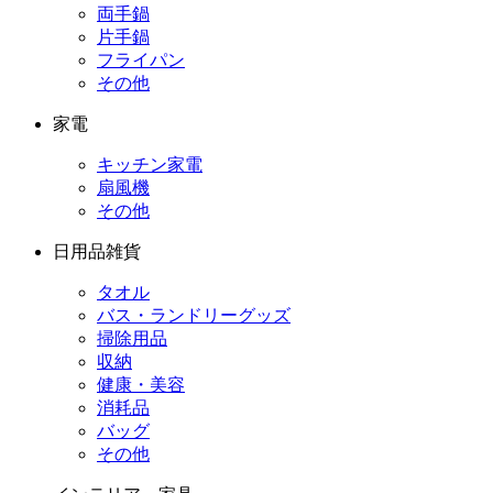
両手鍋
片手鍋
フライパン
その他
家電
キッチン家電
扇風機
その他
日用品雑貨
タオル
バス・ランドリーグッズ
掃除用品
収納
健康・美容
消耗品
バッグ
その他