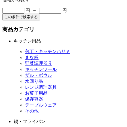
円 ～
円
この条件で検索する
商品カテゴリ
キッチン用品
包丁・キッチンハサミ
まな板
野菜調理器具
キッチンツール
ザル・ボウル
水回り品
レンジ調理器具
お菓子用品
保存容器
テーブルウェア
その他
鍋・フライパン