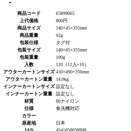
商品コード
65899065
上代価格
800円
商品サイズ
140×45×355mm
商品重量
92g
包装仕様
タグ付
包装サイズ
140×45×355mm
包装重量
100g
入数
120（12入×10）
アウターカートンサイズ
430×490×350mm
アウターカートン重量
14.0kg
インナーカートンサイズ
設定なし
インナーカートン重量
設定なし
材質
66ナイロン
仕様
食洗機対応
カラー
原産地
日本
JAN
4541858058998