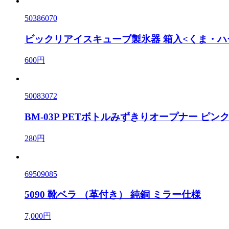
50386070
ビックリアイスキューブ製氷器 箱入<くま・ハ
600円
50083072
BM-03P PETボトルみずきりオープナー ピン
280円
69509085
5090 靴ベラ （革付き） 純銅 ミラー仕様
7,000円