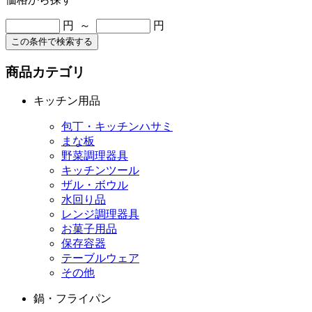
円 ～
円
この条件で検索する
商品カテゴリ
キッチン用品
包丁・キッチンハサミ
まな板
野菜調理器具
キッチンツール
ザル・ボウル
水回り品
レンジ調理器具
お菓子用品
保存容器
テーブルウェア
その他
鍋・フライパン