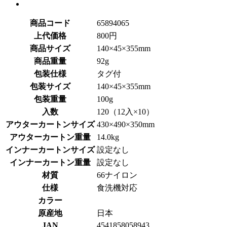
商品コード
65894065
上代価格
800円
商品サイズ
140×45×355mm
商品重量
92g
包装仕様
タグ付
包装サイズ
140×45×355mm
包装重量
100g
入数
120（12入×10）
アウターカートンサイズ
430×490×350mm
アウターカートン重量
14.0kg
インナーカートンサイズ
設定なし
インナーカートン重量
設定なし
材質
66ナイロン
仕様
食洗機対応
カラー
原産地
日本
JAN
4541858058943