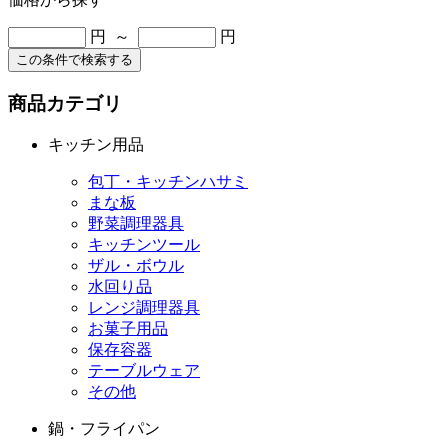
円 ～
円
この条件で検索する
商品カテゴリ
キッチン用品
包丁・キッチンハサミ
まな板
野菜調理器具
キッチンツール
ザル・ボウル
水回り品
レンジ調理器具
お菓子用品
保存容器
テーブルウェア
その他
鍋・フライパン