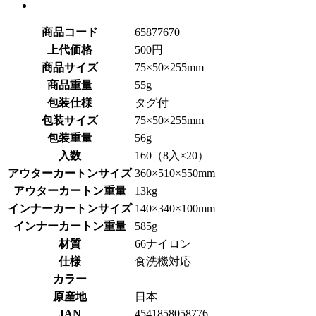
商品コード
65877670
上代価格
500円
商品サイズ
75×50×255mm
商品重量
55g
包装仕様
タグ付
包装サイズ
75×50×255mm
包装重量
56g
入数
160（8入×20）
アウターカートンサイズ
360×510×550mm
アウターカートン重量
13kg
インナーカートンサイズ
140×340×100mm
インナーカートン重量
585g
材質
66ナイロン
仕様
食洗機対応
カラー
原産地
日本
JAN
4541858058776