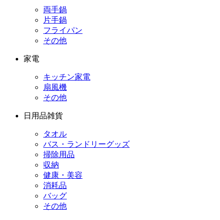
両手鍋
片手鍋
フライパン
その他
家電
キッチン家電
扇風機
その他
日用品雑貨
タオル
バス・ランドリーグッズ
掃除用品
収納
健康・美容
消耗品
バッグ
その他