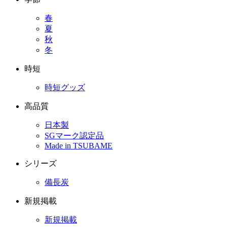
春
夏
秋
冬
時短
時短グッズ
高品質
日本製
SGマーク認定品
Made in TSUBAME
シリーズ
備長炭
新規掲載
新規掲載