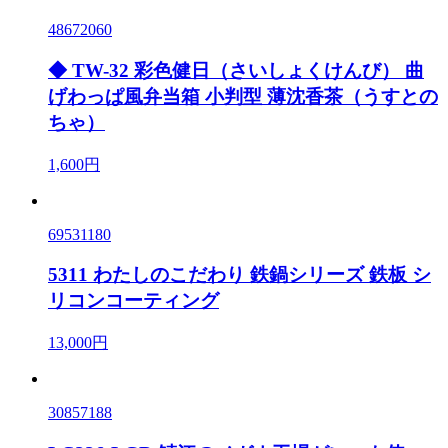
48672060
◆ TW-32 彩色健日（さいしょくけんび） 曲
げわっぱ風弁当箱 小判型 薄沈香茶（うすとの
ちゃ）
1,600円
69531180
5311 わたしのこだわり 鉄鍋シリーズ 鉄板 シ
リコンコーティング
13,000円
30857188