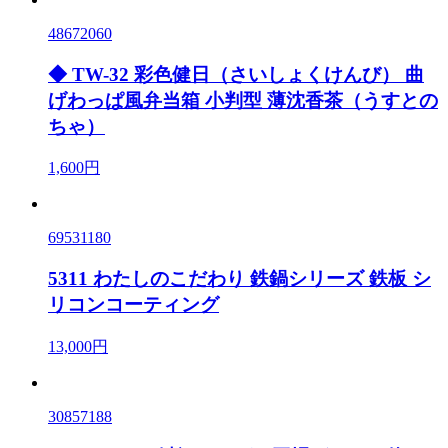
48672060
◆ TW-32 彩色健日（さいしょくけんび） 曲
げわっぱ風弁当箱 小判型 薄沈香茶（うすとの
ちゃ）
1,600円
69531180
5311 わたしのこだわり 鉄鍋シリーズ 鉄板 シ
リコンコーティング
13,000円
30857188