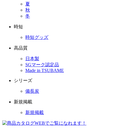
夏
秋
冬
時短
時短グッズ
高品質
日本製
SGマーク認定品
Made in TSUBAME
シリーズ
備長炭
新規掲載
新規掲載