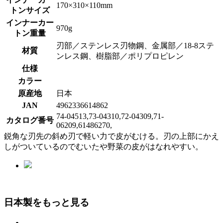
170×310×110mm
トンサイズ
インナーカー
970g
トン重量
刃部／ステンレス刃物鋼、金属部／18-8ステ
材質
ンレス鋼、樹脂部／ポリプロピレン
仕様
カラー
原産地
日本
JAN
4962336614862
74-04513,73-04310,72-04309,71-
カタログ番号
06209,61486270,
鋭角な刃先の斜め刃で軽い力で皮がむける。刃の上部にかえ
しがついているのでむいたや野菜の皮がはなれやすい。
日本製をもっと見る