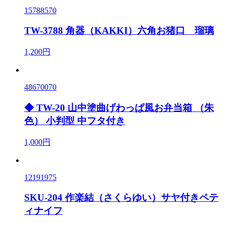
15788570
TW-3788 角器（KAKKI）六角お猪口 瑠璃
1,200円
48670070
◆ TW-20 山中塗曲げわっぱ風お弁当箱 （朱
色） 小判型 中フタ付き
1,000円
12191975
SKU-204 作楽結（さくらゆい）サヤ付きペテ
ィナイフ