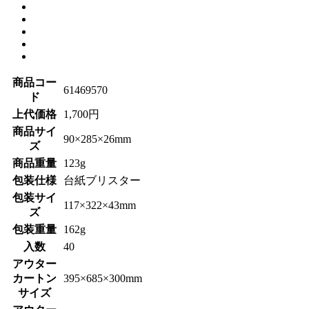
商品コー
61469570
ド
上代価格
1,700円
商品サイ
90×285×26mm
ズ
商品重量
123g
包装仕様
台紙ブリスター
包装サイ
117×322×43mm
ズ
包装重量
162g
入数
40
アウター
カートン
395×685×300mm
サイズ