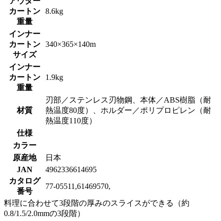
アウター
カートン
8.6kg
重量
インナー
カートン
340×365×140m
サイズ
インナー
カートン
1.9kg
重量
刃部／ステンレス刃物鋼、本体／ABS樹脂（耐
材質
熱温度80度）、ホルダー／ポリプロピレン（耐
熱温度110度）
仕様
カラー
原産地
日本
JAN
4962336614695
カタログ
77-05511,61469570,
番号
料理に合わせて3段階の厚みのスライスができる（約
0.8/1.5/2.0mmの3段階）