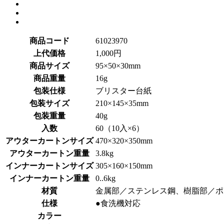
商品コード
61023970
上代価格
1,000円
商品サイズ
95×50×30mm
商品重量
16g
包装仕様
ブリスター台紙
包装サイズ
210×145×35mm
包装重量
40g
入数
60（10入×6）
アウターカートンサイズ
470×320×350mm
アウターカートン重量
3.8kg
インナーカートンサイズ
305×160×150mm
インナーカートン重量
0..6kg
材質
金属部／ステンレス鋼、樹脂部／ポ
仕様
●食洗機対応
カラー