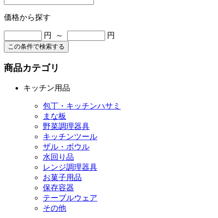
価格から探す
円 ～
円
この条件で検索する
商品カテゴリ
キッチン用品
包丁・キッチンハサミ
まな板
野菜調理器具
キッチンツール
ザル・ボウル
水回り品
レンジ調理器具
お菓子用品
保存容器
テーブルウェア
その他