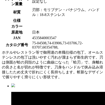
設定なし
ン重量
刃部：モリブデン・バナジウム、ハンド
材質
ル：18-8ステンレス
仕様
カラー
原産地
日本
JAN
4535840003547
75-04508,74-03906,73-03706,72-
カタログ番号
03707,60354788,
ホテルやレストラン等で御用達の本職仕様の包丁。オールス
テンレスの包丁は洗いやすく汚れが溜まらず衛生的です。刃
は側面が蛤の貝殻のように曲線になった「蛤刃」で、身離れ
の良さと名が切れが特徴です。刀身をハンドルで挟み込み溶
接したため丈夫で折れにくく長持ちします。斬新なデザイン
で握りやすく滑りにくい形状です。