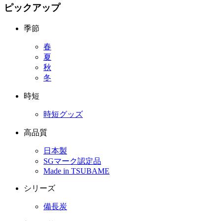
ピックアップ
季節
春
夏
秋
冬
時短
時短グッズ
高品質
日本製
SGマーク認定品
Made in TSUBAME
シリーズ
備長炭