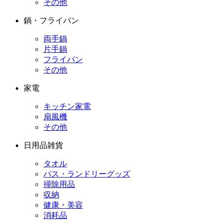
その他
鍋・フライパン
両手鍋
片手鍋
フライパン
その他
家電
キッチン家電
扇風機
その他
日用品雑貨
タオル
バス・ランドリーグッズ
掃除用品
収納
健康・美容
消耗品