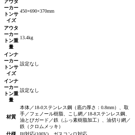
アウタ
ーカー
450×690×370mm
トンサ
イズ
アウタ
ーカー
13.4kg
トン重
量
インナ
ーカー
設定なし
トンサ
イズ
インナ
ーカー
設定なし
トン重
量
本体／18-0ステンレス鋼（底の厚さ：0.8mm）、取
手／フェノール樹脂、こし網／18-8ステンレス鋼、
材質
油とびガード／鉄（ふっ素樹脂加工）、油切り網／
鉄（クロムメッキ）
仕様
IH対応(100V)、ガスコンロ対応