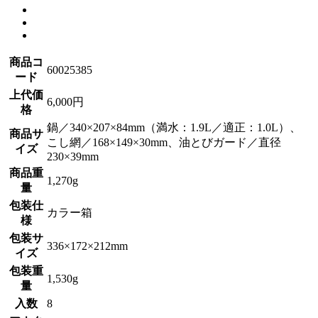
商品コ
60025385
ード
上代価
6,000円
格
鍋／340×207×84mm（満水：1.9L／適正：1.0L）、
商品サ
こし網／168×149×30mm、油とびガード／直径
イズ
230×39mm
商品重
1,270g
量
包装仕
カラー箱
様
包装サ
336×172×212mm
イズ
包装重
1,530g
量
入数
8