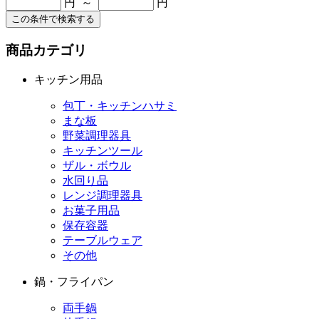
円 ～
円
この条件で検索する
商品カテゴリ
キッチン用品
包丁・キッチンハサミ
まな板
野菜調理器具
キッチンツール
ザル・ボウル
水回り品
レンジ調理器具
お菓子用品
保存容器
テーブルウェア
その他
鍋・フライパン
両手鍋