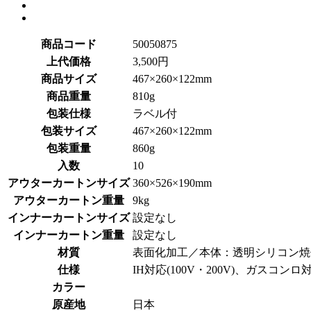
商品コード
50050875
上代価格
3,500円
商品サイズ
467×260×122mm
商品重量
810g
包装仕様
ラベル付
包装サイズ
467×260×122mm
包装重量
860g
入数
10
アウターカートンサイズ
360×526×190mm
アウターカートン重量
9kg
インナーカートンサイズ
設定なし
インナーカートン重量
設定なし
材質
表面化加工／本体：透明シリコン焼
仕様
IH対応(100V・200V)、ガスコンロ
カラー
原産地
日本