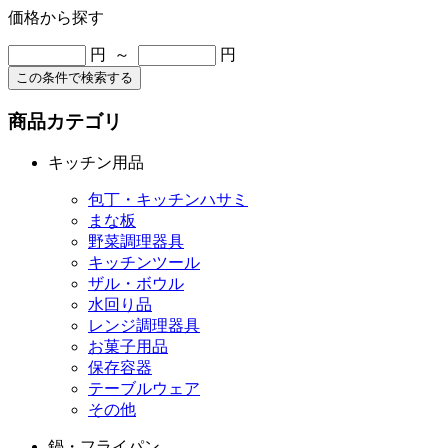
価格から探す
円 ～
円
この条件で検索する
商品カテゴリ
キッチン用品
包丁・キッチンハサミ
まな板
野菜調理器具
キッチンツール
ザル・ボウル
水回り品
レンジ調理器具
お菓子用品
保存容器
テーブルウェア
その他
鍋・フライパン