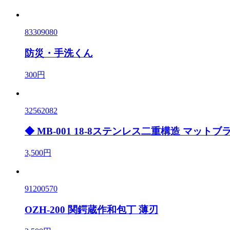
83309080
防災・手洗くん
300円
32562082
◆ MB-001 18-8ステンレス二重構造 マットブ
3,500円
91200570
OZH-200 関鍔蔵作和包丁 薄刃