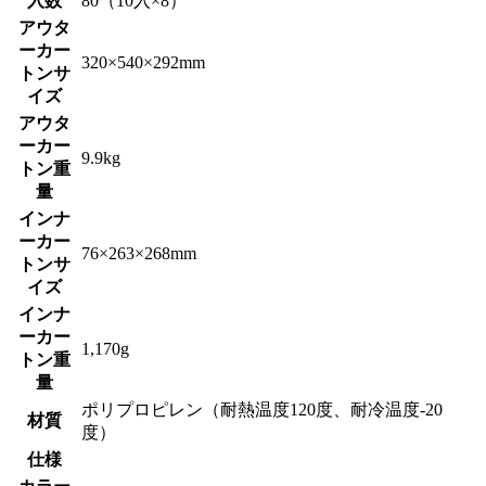
入数
80（10入×8）
アウタ
ーカー
320×540×292mm
トンサ
イズ
アウタ
ーカー
9.9kg
トン重
量
インナ
ーカー
76×263×268mm
トンサ
イズ
インナ
ーカー
1,170g
トン重
量
ポリプロピレン（耐熱温度120度、耐冷温度-20
材質
度）
仕様