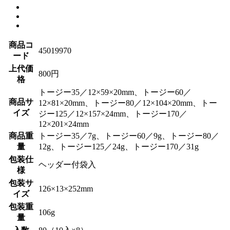
商品コ
45019970
ード
上代価
800円
格
トージー35／12×59×20mm、トージー60／
商品サ
12×81×20mm、トージー80／12×104×20mm、トー
イズ
ジー125／12×157×24mm、トージー170／
12×201×24mm
商品重
トージー35／7g、トージー60／9g、トージー80／
量
12g、トージー125／24g、トージー170／31g
包装仕
ヘッダー付袋入
様
包装サ
126×13×252mm
イズ
包装重
106g
量