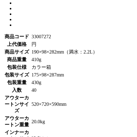
商品コード
33007272
上代価格
円
商品サイズ
190×98×282mm（満水：2.2L）
商品重量
410g
包装仕様
カラー箱
包装サイズ
175×98×287mm
包装重量
430g
入数
40
アウターカ
ートンサイ
520×720×590mm
ズ
アウターカ
20.0kg
ートン重量
インナーカ