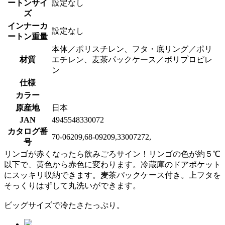
ートンサイ
設定なし
ズ
インナーカ
設定なし
ートン重量
本体／ポリスチレン、フタ・底リング／ポリ
材質
エチレン、麦茶パックケース／ポリプロピレ
ン
仕様
カラー
原産地
日本
JAN
4945548330072
カタログ番
70-06209,68-09209,33007272,
号
リンゴが赤くなったら飲みごろサイン！リンゴの色が約５℃
以下で、黄色から赤色に変わります。冷蔵庫のドアポケット
にスッキリ収納できます。麦茶パックケース付き。上フタを
そっくりはずして丸洗いができます。
ビッグサイズで冷たさたっぷり。