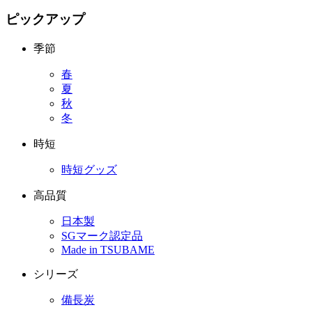
ピックアップ
季節
春
夏
秋
冬
時短
時短グッズ
高品質
日本製
SGマーク認定品
Made in TSUBAME
シリーズ
備長炭