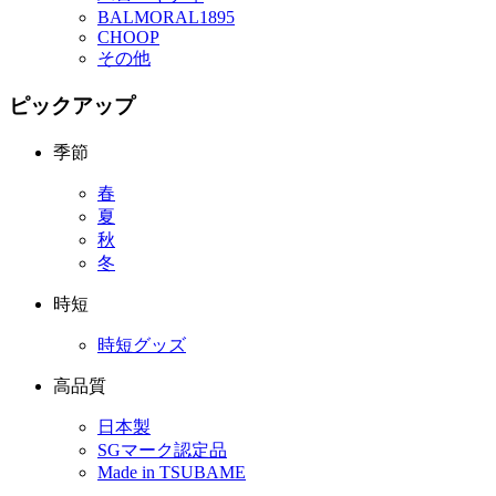
BALMORAL1895
CHOOP
その他
ピックアップ
季節
春
夏
秋
冬
時短
時短グッズ
高品質
日本製
SGマーク認定品
Made in TSUBAME