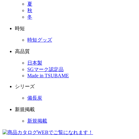
夏
秋
冬
時短
時短グッズ
高品質
日本製
SGマーク認定品
Made in TSUBAME
シリーズ
備長炭
新規掲載
新規掲載