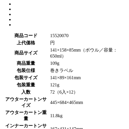
商品コード
15520070
上代価格
円
141×158×85mm（ボウル／容量：
商品サイズ
650ml）
商品重量
109g
包装仕様
巻きラベル
包装サイズ
141×89×161mm
包装重量
121g
入数
72（6入×12）
アウターカートンサ
445×684×465mm
イズ
アウターカートン重
11.8kg
量
インナーカートンサ
167×431×147mm