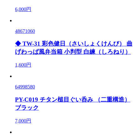
6,000円
48671060
◆ TW-31 彩色健日（さいしょくけんび） 曲
げわっぱ風弁当箱 小判型 白練（しろねり）
1,600円
64998580
PY-C019 チタン槌目ぐい呑み （二重構造）
ブラック
7,000円