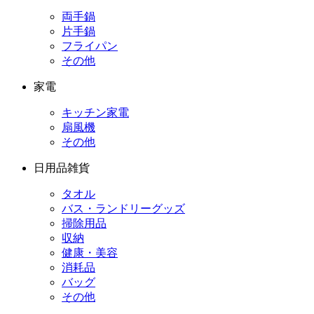
両手鍋
片手鍋
フライパン
その他
家電
キッチン家電
扇風機
その他
日用品雑貨
タオル
バス・ランドリーグッズ
掃除用品
収納
健康・美容
消耗品
バッグ
その他