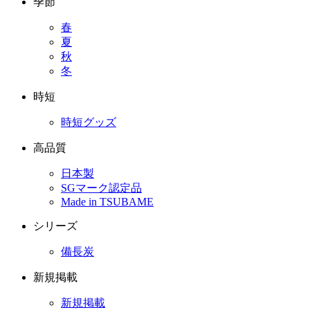
季節
春
夏
秋
冬
時短
時短グッズ
高品質
日本製
SGマーク認定品
Made in TSUBAME
シリーズ
備長炭
新規掲載
新規掲載