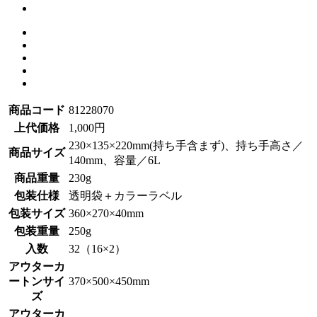
商品コード
81228070
上代価格
1,000円
230×135×220mm(持ち手含まず)、持ち手高さ／
商品サイズ
140mm、容量／6L
商品重量
230g
包装仕様
透明袋＋カラーラベル
包装サイズ
360×270×40mm
包装重量
250g
入数
32（16×2）
アウターカ
ートンサイ
370×500×450mm
ズ
アウターカ