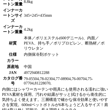
8.8kg
ートン重量
インナーカ
ートンサイ
345×245×435mm
ズ
インナーカ
4.2kg
ートン重量
本体／ポリエステル(600デニール)、内面／
材質
PEVA、持ち手／ポリプロピレン、断熱材／ポ
リウレタン
仕様
内側保冷剤ポケット
カラー
原産地
中国
JAN
4972940812288
カタログ番
79-05504,78-02304,77-08904,76-00704,75-
07704,81228070,
号
内側にはシャワーカーテンや雨具にも使用される濡れに強い
PEVA素材を採用。汚れや結露がサッと拭けるから衛生的に
気持ちよく使えます。三層構造で確かな保冷効果と使いやす
さを実現。600mlペットボトルが6本ちょうど入るサイズ！肩
紐は取り外し可能で、長さ調節もラクラク。