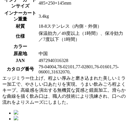
485×250×145mm
ンサイズ
インナーカート
3.4kg
ン重量
材質
18-8ステンレス（内側・外側）
保温効力／49度以上（1時間）、保冷効力
仕様
／7度以下（1時間）
カラー
原産地
中国
JAN
4972940316328
79-04004,78-02101,77-02801,76-01601,75-
カタログ番号
06001,31632070,
エッジミラー仕上げ。程よい厚みと磨き込まれた美しいミラ
ー加工で、やさしい口あたりを実現。うまい飲みごろ程よく
キープ。高級感を演出する無機質な質感と鏡面加工。滑らか
な曲線を描く飲み口は、職人の技術により洗練され、口への
流れをよりスムーズにしました。