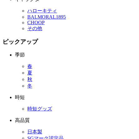
ハローキティ
BALMORAL1895
CHOOP
その他
ピックアップ
季節
春
夏
秋
冬
時短
時短グッズ
高品質
日本製
SGマーク認定品