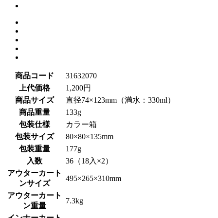
商品コード
31632070
上代価格
1,200円
商品サイズ
直径74×123mm（満水：330ml）
商品重量
133g
包装仕様
カラー箱
包装サイズ
80×80×135mm
包装重量
177g
入数
36（18入×2）
アウターカート
495×265×310mm
ンサイズ
アウターカート
7.3kg
ン重量
インナーカート