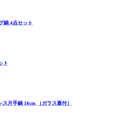
ピング鍋 4点セット
ット
ステンレス片手鍋 16cm （ガラス蓋付）