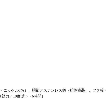
％・ニッケル8％）、胴部／ステンレス鋼（粉体塗装）、フタ栓
冷効力／10度以下（6時間）