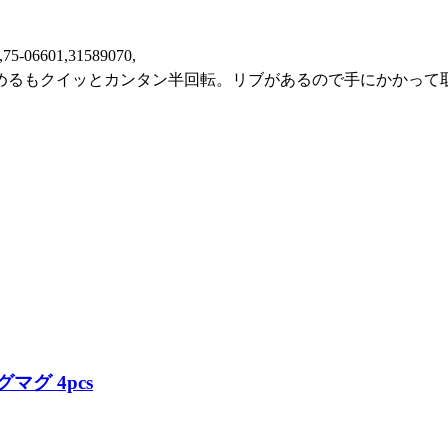
,75-06601,31589070,
めるもクイッとカンタン半回転。リブがあるので手にかかって
グマグ 4pcs