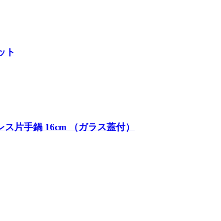
ット
ステンレス片手鍋 16cm （ガラス蓋付）