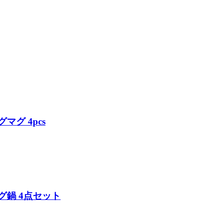
グマグ 4pcs
ピング鍋 4点セット