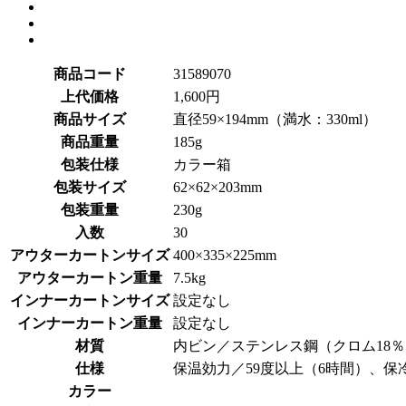
商品コード
31589070
上代価格
1,600円
商品サイズ
直径59×194mm（満水：330ml）
商品重量
185g
包装仕様
カラー箱
包装サイズ
62×62×203mm
包装重量
230g
入数
30
アウターカートンサイズ
400×335×225mm
アウターカートン重量
7.5kg
インナーカートンサイズ
設定なし
インナーカートン重量
設定なし
材質
内ビン／ステンレス鋼（クロム18
仕様
保温効力／59度以上（6時間）、保
カラー