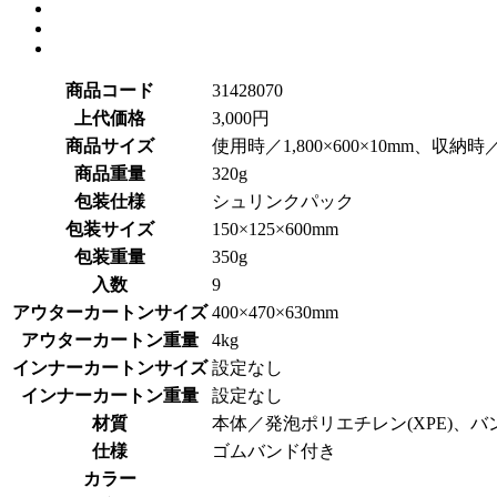
商品コード
31428070
上代価格
3,000円
商品サイズ
使用時／1,800×600×10mm、収納時／6
商品重量
320g
包装仕様
シュリンクパック
包装サイズ
150×125×600mm
包装重量
350g
入数
9
アウターカートンサイズ
400×470×630mm
アウターカートン重量
4kg
インナーカートンサイズ
設定なし
インナーカートン重量
設定なし
材質
本体／発泡ポリエチレン(XPE)、
仕様
ゴムバンド付き
カラー