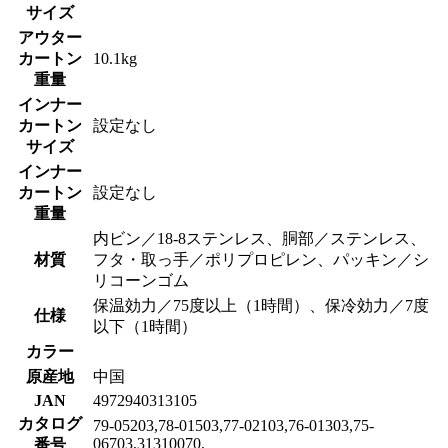
サイズ
アウター
カートン
10.1kg
重量
インナー
カートン
設定なし
サイズ
インナー
カートン
設定なし
重量
内ビン／18-8ステンレス、胴部／ステンレス、
材質
フタ・取っ手／ポリプロピレン、パッキン／シ
リコーンゴム
保温効力／75度以上（1時間）、保冷効力／7度
仕様
以下（1時間）
カラー
原産地
中国
JAN
4972940313105
カタログ
79-05203,78-01503,77-02103,76-01303,75-
06703,31310070,
番号