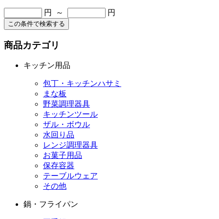
円 ～
円
この条件で検索する
商品カテゴリ
キッチン用品
包丁・キッチンハサミ
まな板
野菜調理器具
キッチンツール
ザル・ボウル
水回り品
レンジ調理器具
お菓子用品
保存容器
テーブルウェア
その他
鍋・フライパン