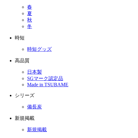
春
夏
秋
冬
時短
時短グッズ
高品質
日本製
SGマーク認定品
Made in TSUBAME
シリーズ
備長炭
新規掲載
新規掲載