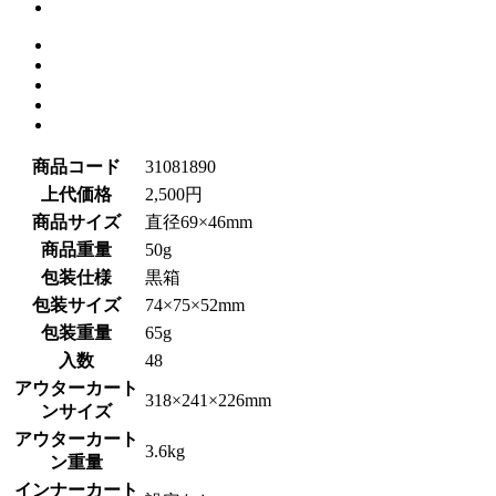
商品コード
31081890
上代価格
2,500円
商品サイズ
直径69×46mm
商品重量
50g
包装仕様
黒箱
包装サイズ
74×75×52mm
包装重量
65g
入数
48
アウターカート
318×241×226mm
ンサイズ
アウターカート
3.6kg
ン重量
インナーカート