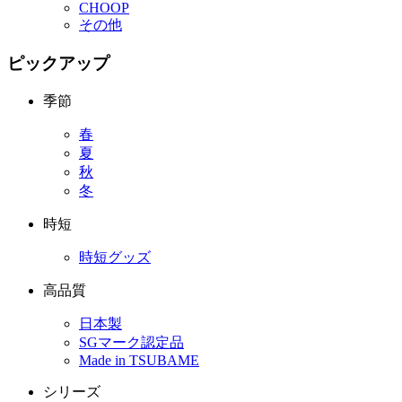
CHOOP
その他
ピックアップ
季節
春
夏
秋
冬
時短
時短グッズ
高品質
日本製
SGマーク認定品
Made in TSUBAME
シリーズ