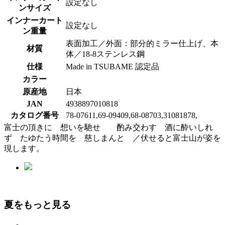
設定なし
ンサイズ
インナーカート
設定なし
ン重量
表面加工／外面：部分的ミラー仕上げ、本
材質
体／18-8ステンレス鋼
仕様
Made in TSUBAME 認定品
カラー
原産地
日本
JAN
4938897010818
カタログ番号
78-07611,69-09409,68-08703,31081878,
富士の頂きに 想いを馳せ 酌み交わす 酒に酔いしれ
ず たゆたう時間を 慈しまんと ／伏せると富士山が姿を
現します。
夏をもっと見る