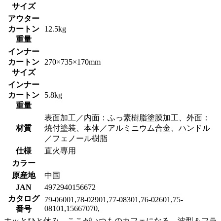
サイズ
アウター
カートン
12.5kg
重量
インナー
カートン
270×735×170mm
サイズ
インナー
カートン
5.8kg
重量
表面加工／内面：ふっ素樹脂塗膜加工、外面：
材質
焼付塗装、本体／アルミニウム合金、ハンドル
／フェノール樹脂
仕様
直火専用
カラー
原産地
中国
JAN
4972940156672
カタログ
79-06001,78-02901,77-08301,76-02601,75-
08101,15667070,
番号
ホッとひと休み、ここがいつものカフェになる。波型＆フラ