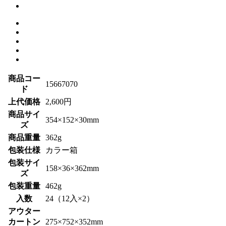
商品コー
15667070
ド
上代価格
2,600円
商品サイ
354×152×30mm
ズ
商品重量
362g
包装仕様
カラー箱
包装サイ
158×36×362mm
ズ
包装重量
462g
入数
24（12入×2）
アウター
カートン
275×752×352mm