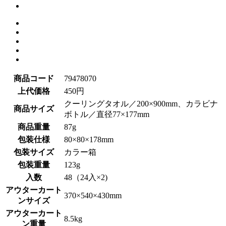
商品コード
79478070
上代価格
450円
クーリングタオル／200×900mm、カラビナ
商品サイズ
ボトル／直径77×177mm
商品重量
87g
包装仕様
80×80×178mm
包装サイズ
カラー箱
包装重量
123g
入数
48（24入×2)
アウターカート
370×540×430mm
ンサイズ
アウターカート
8.5kg
ン重量