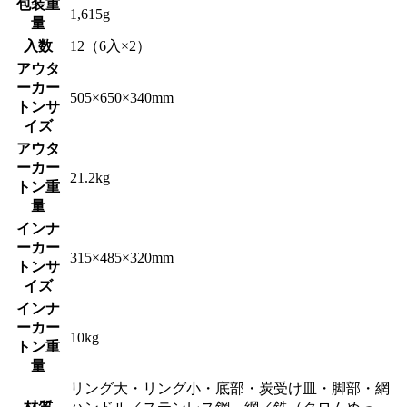
包装重
1,615g
量
入数
12（6入×2）
アウタ
ーカー
505×650×340mm
トンサ
イズ
アウタ
ーカー
21.2kg
トン重
量
インナ
ーカー
315×485×320mm
トンサ
イズ
インナ
ーカー
10kg
トン重
量
リング大・リング小・底部・炭受け皿・脚部・網