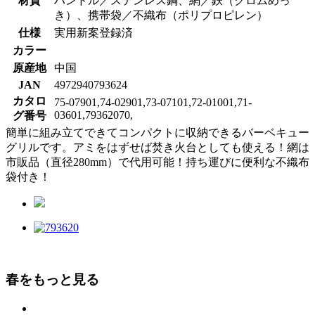
材質
ハンドル／ステンレス鋼、網／鉄（クロムめっ
き）、携帯袋／不織布（ポリプロピレン）
仕様
実用新案登録済
カラー
原産地
中国
JAN
4972940793624
カタロ
75-07901,74-02901,73-07101,72-01001,71-
03601,79362070,
グ番号
簡単に組み立てできてコンパクトに収納できるバーベキュー
グリルです。アミをはずせば焚き火台としても使える！網は
市販品（直径280mm）で代用可能！持ち運びに便利な不織布
袋付き！
春をもっと見る