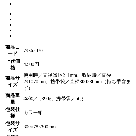
商品コ
79362070
ード
上代価
4,500円
格
使用時／直径291×211mm、収納時／直径
商品サ
291×70mm、携帯袋／直径300×80mm（持ち手含ま
イズ
ず）
商品重
本体／1,390g、携帯袋／66g
量
包装仕
カラー箱
様
包装サ
300×78×300mm
イズ