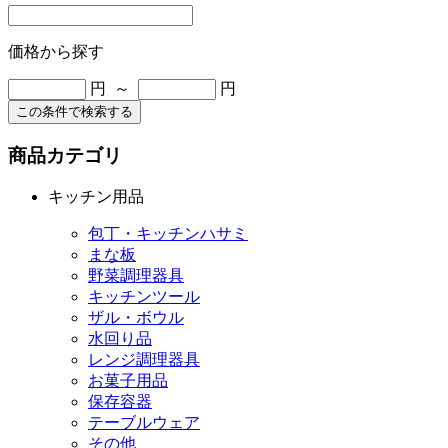
価格から探す
円 ～
円
この条件で検索する
商品カテゴリ
キッチン用品
包丁・キッチンハサミ
まな板
野菜調理器具
キッチンツール
ザル・ボウル
水回り品
レンジ調理器具
お菓子用品
保存容器
テーブルウェア
その他