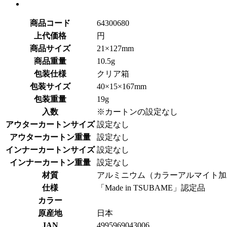
商品コード
64300680
上代価格
円
商品サイズ
21×127mm
商品重量
10.5g
包装仕様
クリア箱
包装サイズ
40×15×167mm
包装重量
19g
入数
※カートンの設定なし
アウターカートンサイズ
設定なし
アウターカートン重量
設定なし
インナーカートンサイズ
設定なし
インナーカートン重量
設定なし
材質
アルミニウム（カラーアルマイト加
仕様
「Made in TSUBAME」認定品
カラー
原産地
日本
JAN
4995969043006