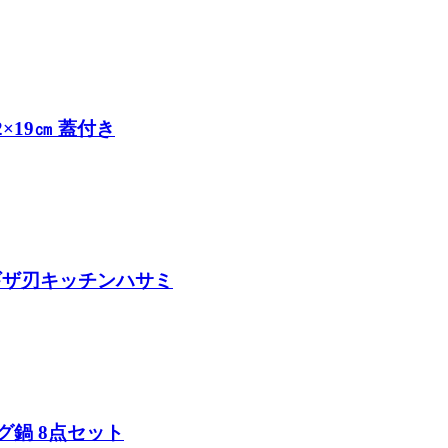
2×19㎝ 蓋付き
ブ刃＆ギザ刃キッチンハサミ
ピング鍋 8点セット