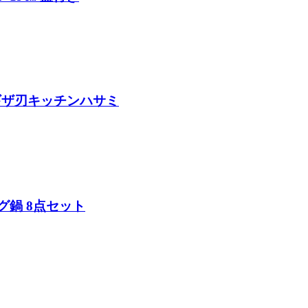
ブ刃＆ギザ刃キッチンハサミ
ピング鍋 8点セット