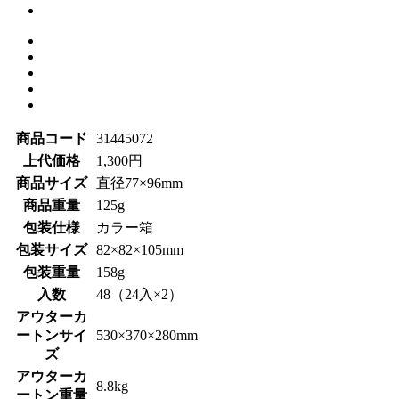
商品コード
31445072
上代価格
1,300円
商品サイズ
直径77×96mm
商品重量
125g
包装仕様
カラー箱
包装サイズ
82×82×105mm
包装重量
158g
入数
48（24入×2）
アウターカ
ートンサイ
530×370×280mm
ズ
アウターカ
8.8kg
ートン重量