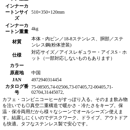
インナーカ
ートンサイ
510×350×120mm
ズ
インナーカ
4kg
ートン重量
本体・内ビン／18-8ステンレス、胴部／ステ
材質
ンレス鋼(粉体塗装)
対応サイズ／アイスレギュラー・アイスS・ホ
仕様
ット（一部対応しないものもあります）
カラー
原産地
中国
JAN
4972940314454
カタログ番
75-08505,74-02506,73-07405,72-00405,71-
02704,31445072,
号
カフェ・コンビニコーヒーがすっぽり入る。そのまま飲み物
を注いでも◎真空二重構造で暖かさ・冷たさをキープ。保
温・保冷両用だから様々なシーンでオールシーズン使えま
す。結露しにくいのでデスクワーク、ドライブ、アウトドア
も快適。タフなステンレス製で安心です。