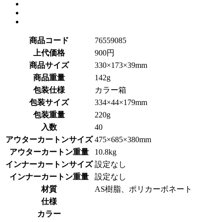
商品コード
76559085
上代価格
900円
商品サイズ
330×173×39mm
商品重量
142g
包装仕様
カラー箱
包装サイズ
334×44×179mm
包装重量
220g
入数
40
アウターカートンサイズ
475×685×380mm
アウターカートン重量
10.8kg
インナーカートンサイズ
設定なし
インナーカートン重量
設定なし
材質
AS樹脂、ポリカーボネート
仕様
カラー