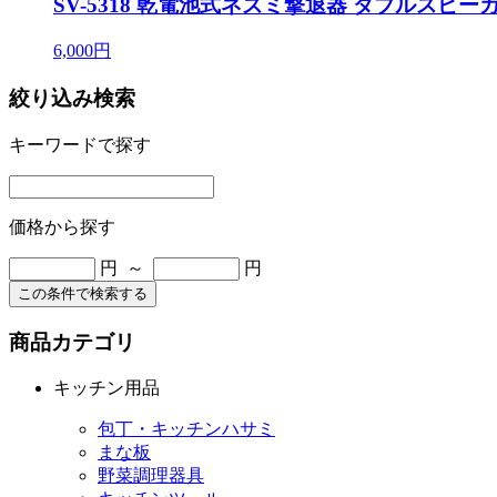
SV-5318 乾電池式ネズミ撃退器 ダブルスピー
6,000円
絞り込み検索
キーワードで探す
価格から探す
円 ～
円
この条件で検索する
商品カテゴリ
キッチン用品
包丁・キッチンハサミ
まな板
野菜調理器具