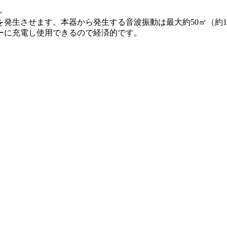
,
を発生させます。本器から発生する音波振動は最大約50㎡（約
ーに充電し使用できるので経済的です。