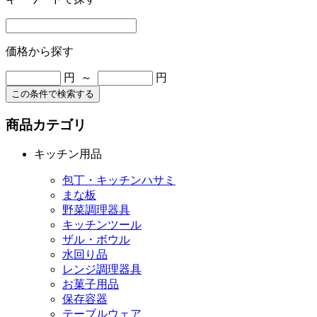
価格から探す
円 ～
円
この条件で検索する
商品カテゴリ
キッチン用品
包丁・キッチンハサミ
まな板
野菜調理器具
キッチンツール
ザル・ボウル
水回り品
レンジ調理器具
お菓子用品
保存容器
テーブルウェア