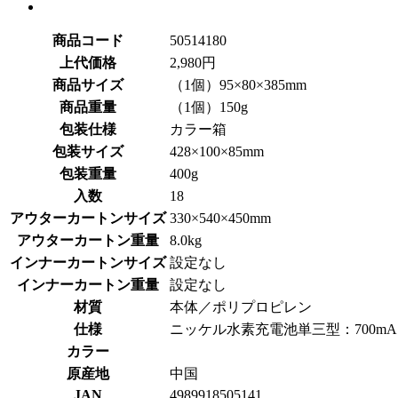
商品コード
50514180
上代価格
2,980円
商品サイズ
（1個）95×80×385mm
商品重量
（1個）150g
包装仕様
カラー箱
包装サイズ
428×100×85mm
包装重量
400g
入数
18
アウターカートンサイズ
330×540×450mm
アウターカートン重量
8.0kg
インナーカートンサイズ
設定なし
インナーカートン重量
設定なし
材質
本体／ポリプロピレン
仕様
ニッケル水素充電池単三型：700mA
カラー
原産地
中国
JAN
4989918505141