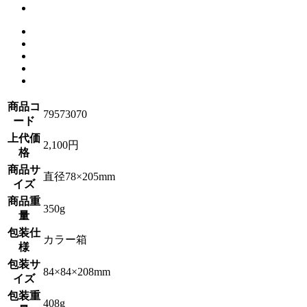
商品コ
79573070
ード
上代価
2,100円
格
商品サ
直径78×205mm
イズ
商品重
350g
量
包装仕
カラー箱
様
包装サ
84×84×208mm
イズ
包装重
408g