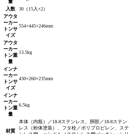
量
入数
30（15入×2）
アウタ
ーカー
554×445×246mm
トンサ
イズ
アウタ
ーカー
13.5kg
トン重
量
インナ
ーカー
430×260×235mm
トンサ
イズ
インナ
ーカー
6.5kg
トン重
量
本体（内瓶）／18-8ステンレス、胴部／18-8ステン
レス（粉体塗装）、フタ栓／ポリプロピレン、ステ
材質