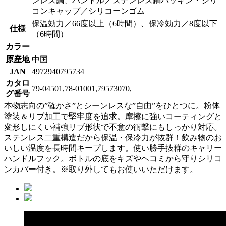
ンレス鋼、ハンドル／ステンレス鋼パッキン・シリ
コンキャップ／シリコーンゴム
保温効力／66度以上（6時間）、保冷効力／8度以下
仕様
（6時間）
カラー
原産地
中国
JAN
4972940795734
カタロ
79-04501,78-01001,79573070,
グ番号
本物志向の”確かさ”とシーンレスな”自由”をひとつに。粉体
塗装＆リブ加工で堅牢度を追求。摩擦に強いコーティングと
変形しにくい補強リブ形状で不意の衝撃にもしっかり対応。
ステンレス二重構造だから保温・保冷力が抜群！飲み物のお
いしい温度を長時間キープします。使い勝手抜群のキャリー
ハンドルフック。ボトルの底をキズやヘコミから守りシリコ
ンカバー付き。※取り外してもお使いいただけます。